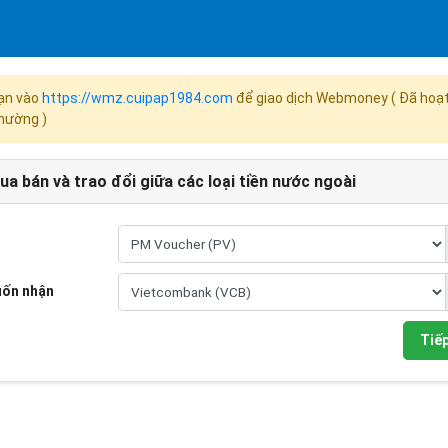
ạn vào
https://wmz.cuipap1984.com
để giao dịch Webmoney ( Đã hoạ
thường )
ua bán và trao đổi giữa các loại tiền nước ngoài
uốn nhận
Tiếp