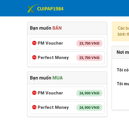
Bạn muốn
BÁN
Các b
bình 
PM Voucher
23,700
VNĐ
Nơi m
Perfect Money
23,700
VNĐ
Tôi có
Bạn muốn
MUA
Tôi m
PM Voucher
24,900
VNĐ
Perfect Money
24,900
VNĐ